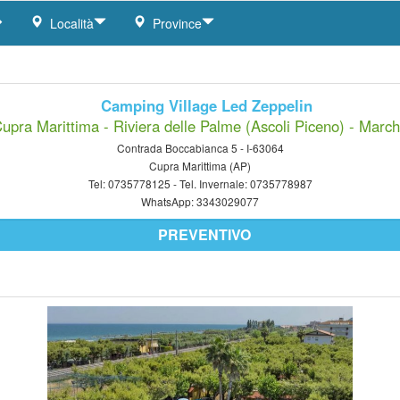
Località
Province
Camping Village Led Zeppelin
upra Marittima - Riviera delle Palme (Ascoli Piceno) - Marc
Contrada Boccabianca 5 - I-63064
Cupra Marittima (AP)
Tel:
0735778125
- Tel. Invernale:
0735778987
WhatsApp:
3343029077
PREVENTIVO