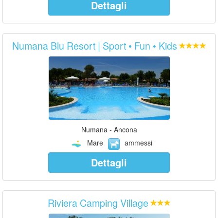
Dettagli
Numana Blu Resort | Sport • Fun • Kids
Numana - Ancona
Mare
ammessi
Dettagli
Riviera Camping Village