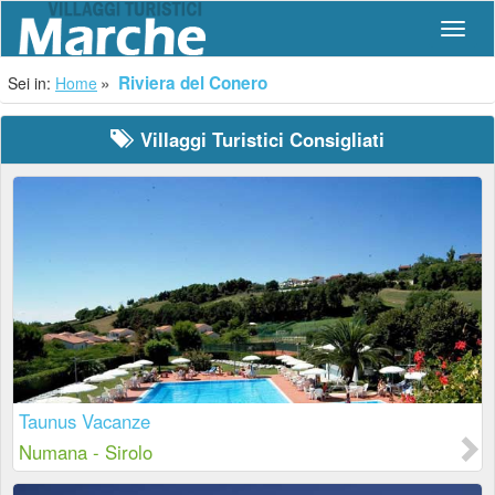
Navig
Riviera del Conero
Sei in:
Home
Villaggi Turistici Consigliati
Taunus Vacanze
Numana - Sirolo