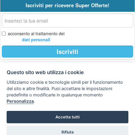
Iscriviti per ricevere Super Offerte!
La
tua
email
acconsento al trattamento dei
dati personali
Iscriviti
Questo sito web utilizza i cookie
Privacy
Avviso
Scrivici
policy
legale
Utilizziamo cookie e tecnologie simili per il funzionamento
del sito e altre finalità. Puoi accettare le impostazioni
Preferenze cookie
predefinite o modificarle in qualunque momento
Personalizza
.
Copyright © 2008
Accetta tutti
SVILUPPO TURISMO ITALIA S.r.L. unipersonale
P.IVA: 01665350433 - R.E.A. FM-195884 Via A. Costa, 2
63822 Porto San Giorgio (FM)
Rifiuta