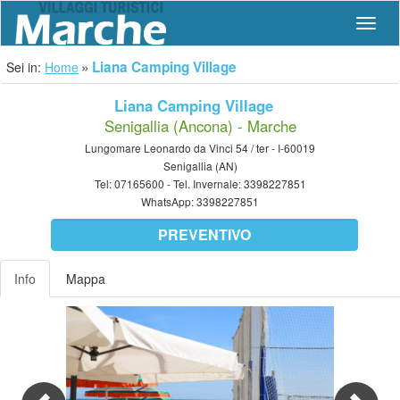
Navig
Liana Camping Village
Sei in:
Home
Liana Camping Village
Senigallia (Ancona) - Marche
Lungomare Leonardo da Vinci 54 / ter - I-60019
Senigallia (AN)
Tel:
07165600
- Tel. Invernale:
3398227851
WhatsApp:
3398227851
PREVENTIVO
Info
Mappa
Previous
Nex